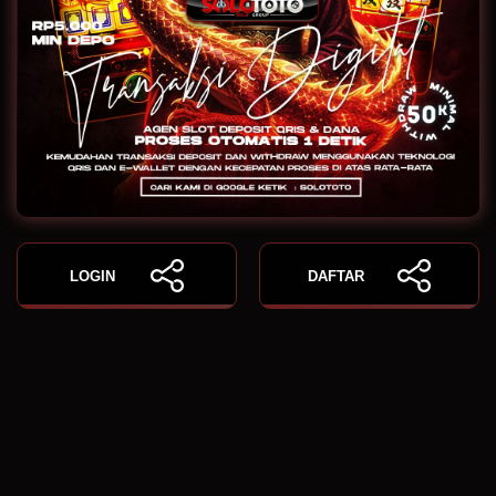
LOGIN
DAFTAR