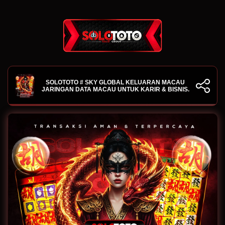
SOLOTOTO # SKY GLOBAL KELUARAN MACAU
JARINGAN DATA MACAU UNTUK KARIR & BISNIS.